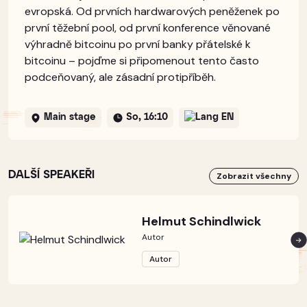
evropská. Od prvních hardwarových peněženek po
první těžební pool, od první konference věnované
výhradně bitcoinu po první banky přátelské k
bitcoinu – pojďme si připomenout tento často
podceňovaný, ale zásadní protipříběh.
Main stage
So, 16:10
EN
DALŠÍ SPEAKEŘI
Zobrazit všechny
Helmut Schindlwick
Autor
Autor