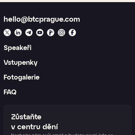
hello@btcprague.com
Speakeři
Vstupenky
Fotogalerie
FAQ
Zůstaňte
v centru dění