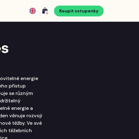
Koupit vstupenky
0
es
ovitelné energie
eho přístup
buje se různým
držitelný
elné energie a
den věnuje rozvoji
nové těžby. Ve své
ších těžebních
ice.