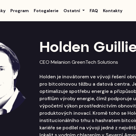
nky
Program
Fotogalerie
Ostatní
FAQ
Kontakty
Holden Guilli
CEO Melanion GreenTech Solutions
Holden je inovátorem ve vývoji řešení obn
pro bitcoinovou těžbu a datová centra. J
optimalizuje spotřebu energie a přizpůso
profilům výroby energie, čímž podporuje u
výpočetní výkon prostřednictvím obnovit
produktových inovací. Kromě toho se Hol
institucionálního trhu s hashratem bitcoi
kariéře se podílel na vývoji jedné z největ
lokalit s vodním chlazením v Severní Amer