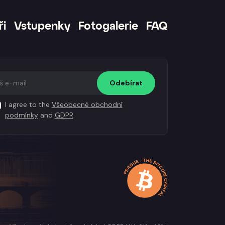
ři
Vstupenky
Fotogalerie
FAQ
Odebírat
I agree to the
Všeobecné obchodní
podmínky
and
GDPR
.