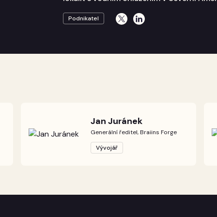
Podnikatel
Jan Juránek
Generální ředitel, Braiins Forge
Vývojář