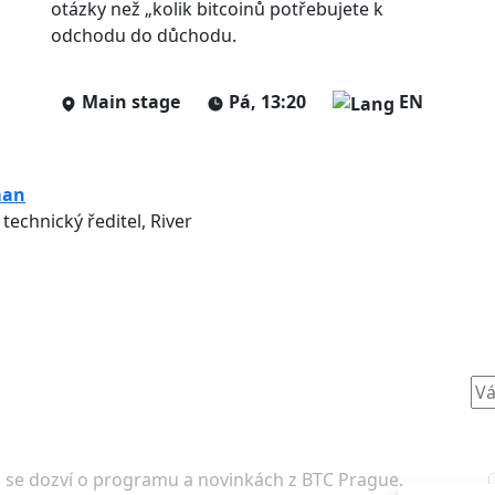
otázky než „kolik bitcoinů potřebujete k
odchodu do důchodu.
Main stage
Pá, 13:20
EN
man
 technický ředitel, River
o se dozví o programu a novinkách z BTC Prague.