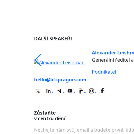
DALŠÍ SPEAKEŘI
Alexander Leish
Generální ředitel a
Podnikatel
hello@btcprague.com
Zůstaňte
v centru dění
Nechejte nám svůj email a budete první, kd