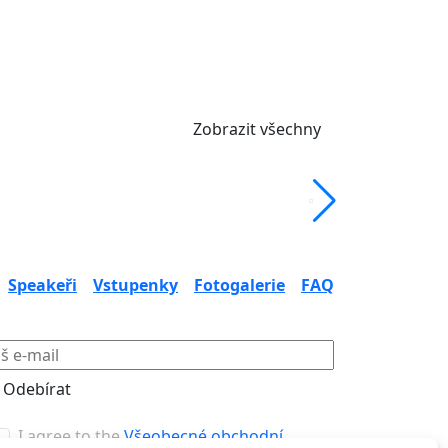
Zobrazit všechny
Speakeři
Vstupenky
Fotogalerie
FAQ
Odebírat
I agree to the
Všeobecné obchodní