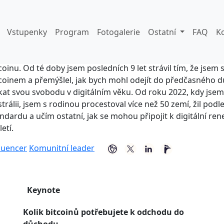
uke Mikic
Tuber zabývající se bitcoiny
Vstupenky
Program
Fotogalerie
Ostatní
FAQ
K
oce 2017 jsem se vzdal svého univerzitního stipendia, když 
coinu. Od té doby jsem posledních 9 let strávil tím, že jsem 
coinem a přemýšlel, jak bych mohl odejít do předčasného 
kat svou svobodu v digitálním věku. Od roku 2022, kdy jsem
trálii, jsem s rodinou procestoval více než 50 zemí, žil pod
ndardu a učím ostatní, jak se mohou připojit k digitální rene
letí.
luencer
Komunitní leader
Keynote
Kolik bitcoinů potřebujete k odchodu do