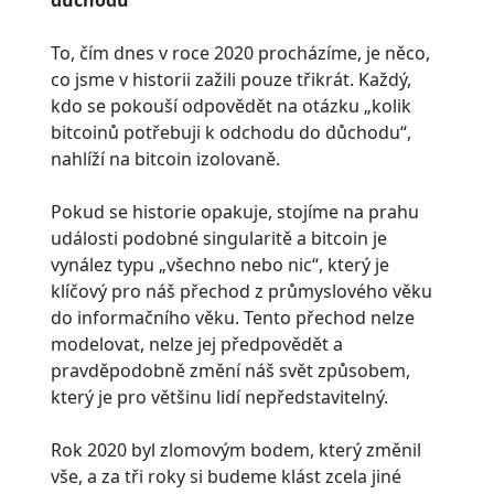
důchodu
To, čím dnes v roce 2020 procházíme, je něco,
co jsme v historii zažili pouze třikrát. Každý,
kdo se pokouší odpovědět na otázku „kolik
bitcoinů potřebuji k odchodu do důchodu“,
nahlíží na bitcoin izolovaně.
Pokud se historie opakuje, stojíme na prahu
události podobné singularitě a bitcoin je
vynález typu „všechno nebo nic“, který je
klíčový pro náš přechod z průmyslového věku
do informačního věku. Tento přechod nelze
modelovat, nelze jej předpovědět a
pravděpodobně změní náš svět způsobem,
který je pro většinu lidí nepředstavitelný.
Rok 2020 byl zlomovým bodem, který změnil
vše, a za tři roky si budeme klást zcela jiné