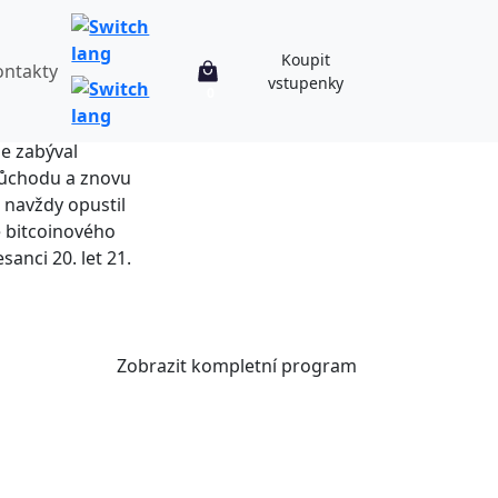
Koupit
ontakty
vstupenky
0
jsem se dozvěděl o
se zabýval
důchodu a znovu
 navždy opustil
le bitcoinového
sanci 20. let 21.
Zobrazit kompletní program