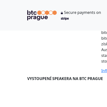
L
Secure payments on
You
V r
bit
bit
zís
Aus
sta
sto
Inf
VYSTOUPENÍ SPEAKERA NA BTC PRAGUE