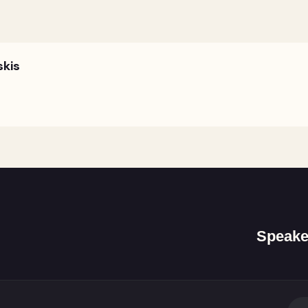
kis
Speake