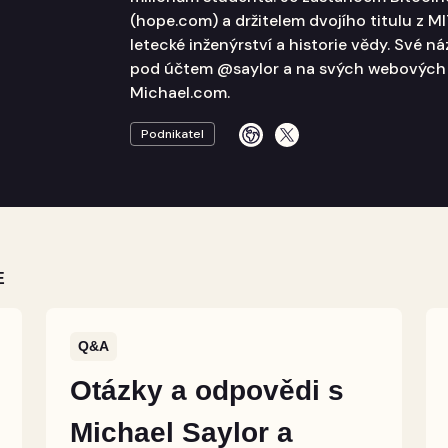
(hope.com) a držitelem dvojího titulu z M
letecké inženýrství a historie vědy. Své náz
pod účtem @saylor a na svých webových
Michael.com.
Podnikatel
E
Q&A
Otázky a odpovědi s
Michael Saylor a