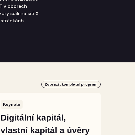
IT v oborech
ory sdílí na síti X
 stránkách
Zobrazit kompletní program
Keynote
Digitální kapitál,
vlastní kapitál a úvěry