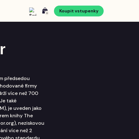
Koupit vstupenky
0
r
ým předsedou
chodované firmy
drží více než 700
 Je také
), je uveden jako
orem knihy The
or.org), neziskovou
ání více než 2
nového standardu