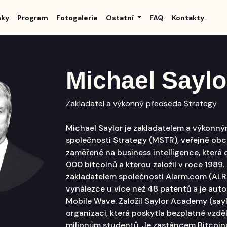
nky
Program
Fotogalerie
Ostatní
FAQ
Kontakty
Michael Saylo
Zakladatel a výkonný předseda Strategy
Michael Saylor je zakladatelem a výkonn
společnosti Strategy (MSTR), veřejně ob
zaměřené na business intelligence, která 
000 bitcoinů a kterou založil v roce 1989.
zakladatelem společnosti Alarm.com (ALRM
vynálezce u více než 48 patentů a je aut
Mobile Wave. Založil Saylor Academy (sayl
organizaci, která poskytla bezplatné vzděl
milionům studentů. Je zastáncem Bitcoi