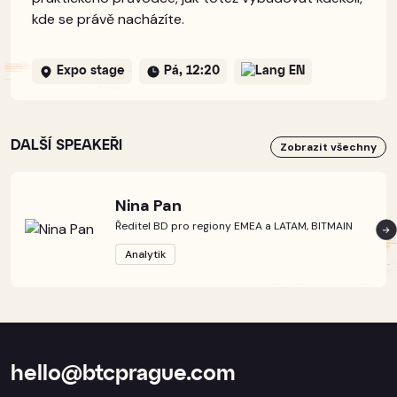
kde se právě nacházíte.
Expo stage
Pá, 12:20
EN
DALŠÍ SPEAKEŘI
Zobrazit všechny
Nina Pan
Ředitel BD pro regiony EMEA a LATAM, BITMAIN
Analytik
hello@btcprague.com