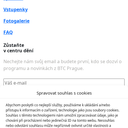
Vstupenky
Fotogalerie
FAQ
Zůstaňte
v centru dění
Nechejte nám svůj email a budete první, kdo se dozví o
programu a novinkách z BTC Prague.
Odebírat
Spravovat souhlas s cookies
Abychom poskytli co nejlepší služby, používáme k ukládání a/nebo
I agree to the
Všeobecné obchodní podmínky
and
přístupu k informacím o zařízení, technologie jako jsou soubory cookies.
GDPR
.
Souhlas s těmito technologiemi nám umožní zpracovávat údaje, jako je
chování při procházení nebo jedinečná ID na tomto webu. Nesouhlas
nebo odvolání souhlasu může nepříznivě ovlivnit určité vlastnosti a