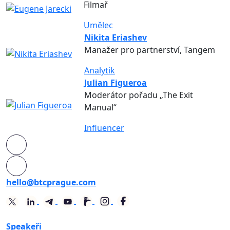
Filmař
Umělec
Nikita Eriashev
Manažer pro partnerství, Tangem
Analytik
Julian Figueroa
Moderátor pořadu „The Exit
Manual“
Influencer
hello@btcprague.com
Speakeři