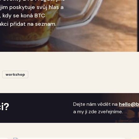
im poskytuje svůj hlas a
, kdy se koná BTC
kci přidat na seznam.
workshop
Dejte nám vědět na
hello@
i?
a my ji zde zveřejníme.