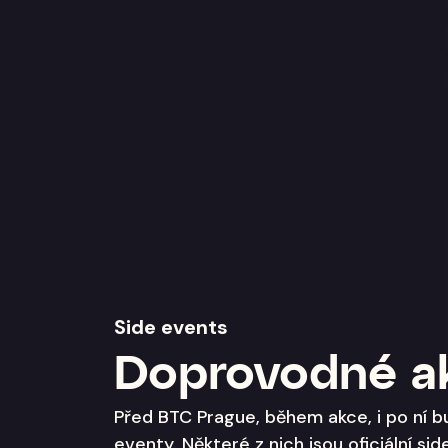
Side events
Doprovodné a
Před BTC Prague, během akce, i po ní b
eventy. Některé z nich jsou oficiální si