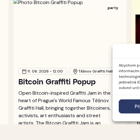
y
party
Abychom pos
informacím 
11. 06. 2026 - 12:00
Těšnov Graffiti Hall
technologie
Bitcoin Graffiti Popup
jedinečná I
ovlivnit urč
Open Bitcoin-inspired Graffiti Jam in the
​
heart of Prague's World Famous Těšnov
l
Př
Graffiti Hall, bringing together Bitcoiners,
P
activists, art enthusiasts and street
a
artists. The Bitcoin Graffiti Jam is an
t
initiative created by 2140Art &
A
2140Music, an annual family friendly event
j