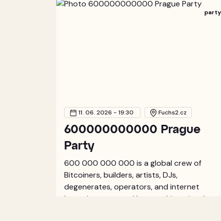
part
11. 06. 2026 - 19:30
Fuchs2.cz
600000000000 Prague
Party
600 000 000 000 is a global crew of
Bitcoiners, builders, artists, DJs,
degenerates, operators, and internet
legends connected by one thing: signal.
What started as a meme turned into