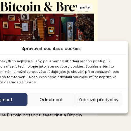
party
Spravovat souhlas s cookies
kytli co nejlepší služby, používáme k ukládání a/nebo přístupu k
o zařízení, technologie jako jsou soubory cookies. Souhlas s těmito
11. 06. 2026 - 18:00
Bar No. 7
mi nám umožní zpracovávat údaje, jako je chování při procházení nebo
Bitcoin and Brews
D na tomto webu. Nesouhlas nebo odvolání souhlasu může nepříznivě
ité vlastnosti a funkce.
Back for another round 🍻 Rootstock's
egendary Bitcoin & Brews returns to BTC
ijmout
Odmítnout
Zobrazit předvolby
rague for the third year in row. ​An off-
genda Bitcoin gathering at Bar No. 7, a
rue Bitcoin hotspot, featuring a Bitcoin
TM and even a Lightning powered
ukebox. A favourite haunt of the local