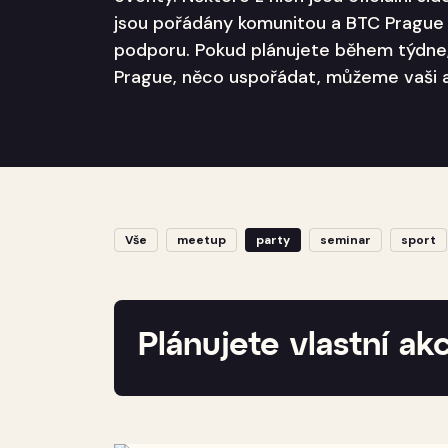
jsou pořádány komunitou a BTC Prague j
podporu. Pokud plánujete během týdne
Prague, něco uspořádat, můžeme vaši a
Vše
meetup
party
seminar
sport
Plánujete vlastní akc