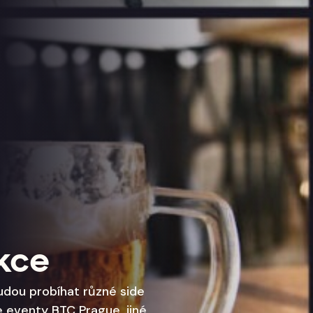
kce
udou probíhat různé side
de eventy BTC Prague, jiné