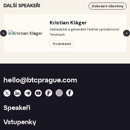
DALŠÍ SPEAKEŘI
Zobrazit všechny
Kristian Kläger
Zakladatel a generální ředitel společnosti
Terahash
Podnikatel
hello@btcprague.com
Speakeři
Vstupenky