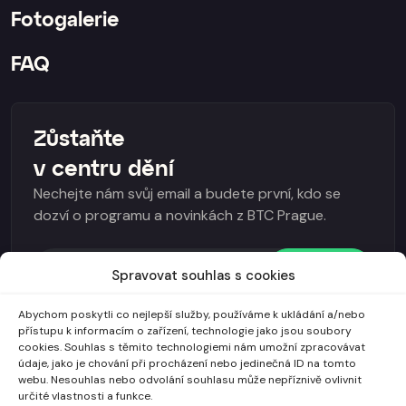
Fotogalerie
FAQ
Zůstaňte
v centru dění
Nechejte nám svůj email a budete první, kdo se
dozví o programu a novinkách z BTC Prague.
Odebírat
Spravovat souhlas s cookies
I agree to the
Všeobecné obchodní podmínky
and
Abychom poskytli co nejlepší služby, používáme k ukládání a/nebo
GDPR
.
přístupu k informacím o zařízení, technologie jako jsou soubory
cookies. Souhlas s těmito technologiemi nám umožní zpracovávat
údaje, jako je chování při procházení nebo jedinečná ID na tomto
webu. Nesouhlas nebo odvolání souhlasu může nepříznivě ovlivnit
určité vlastnosti a funkce.