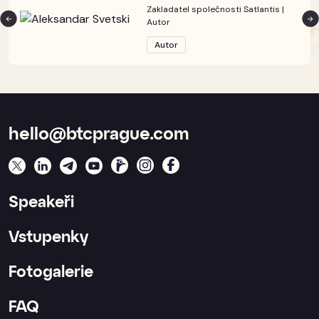
Zakladatel společnosti Satlantis |
Autor
Autor
hello@btcprague.com
Speakeři
Vstupenky
Fotogalerie
FAQ