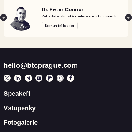
Dr. Peter Connor
Zakladatel skotské konference o bitcoinech
Komunitní leader
hello@btcprague.com
Speakeři
Vstupenky
Fotogalerie