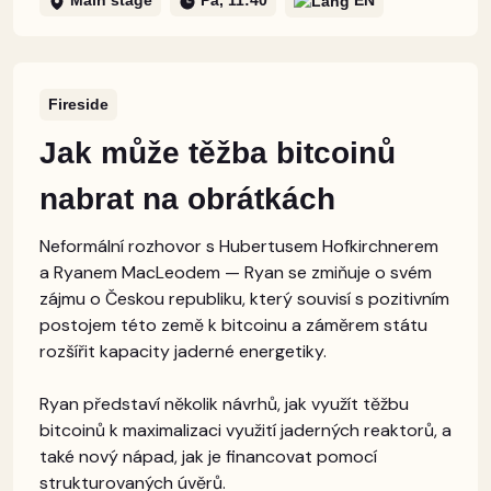
Main stage
Pá, 11:40
EN
Fireside
Jak může těžba bitcoinů
nabrat na obrátkách
Neformální rozhovor s Hubertusem Hofkirchnerem
a Ryanem MacLeodem — Ryan se zmiňuje o svém
zájmu o Českou republiku, který souvisí s pozitivním
postojem této země k bitcoinu a záměrem státu
rozšířit kapacity jaderné energetiky.
Ryan představí několik návrhů, jak využít těžbu
bitcoinů k maximalizaci využití jaderných reaktorů, a
také nový nápad, jak je financovat pomocí
strukturovaných úvěrů.