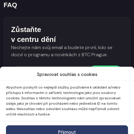
FAQ
Zůstaňte
v centru dění
Nechejte nám svůj email a budete první, kdo se
dozví o programu a novinkách z BTC Prague.
Odebírat
Spravovat souhlas s cookies
I agree to the
Všeobecné obchodní podmínky
and
Abychom poskytli co nejlepší služby, používáme k ukládání a/nebo
GDPR
.
přístupu k informacím o zařízení, technologie jako jsou soubory
cookies. Souhlas s těmito technologiemi nám umožní zpracovávat
údaje, jako je chování při procházení nebo jedinečná ID na tomto
webu. Nesouhlas nebo odvolání souhlasu může nepříznivě ovlivnit
určité vlastnosti a funkce.
Přijmout