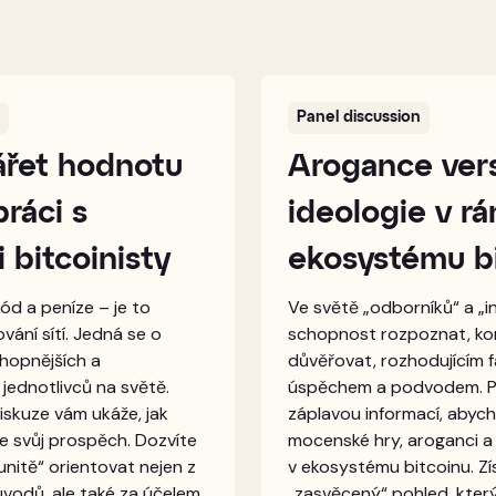
Panel discussion
ářet hodnotu
Arogance ver
ráci s
ideologie v r
 bitcoinisty
ekosystému b
kód a peníze – je to
Ve světě „odborníků“ a „in
vání sítí. Jedná se o
schopnost rozpoznat, ko
chopnějších a
důvěřovat, rozhodujícím 
 jednotlivců na světě.
úspěchem a podvodem. P
iskuze vám ukáže, jak
záplavou informací, abych
 ve svůj prospěch. Dozvíte
mocenské hry, aroganci a 
munitě“ orientovat nejen z
v ekosystému bitcoinu. Zí
ůvodů, ale také za účelem
„zasvěcený“ pohled, kter