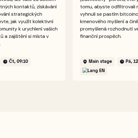
ných kontaktů, získávání
tomu, abyste odfiltrovali
ování strategických
vyhnuli se pastím bitcoi
vte, jak využít kolektivní
kmenového myšlení a činil
komunity k urychlení vašich
promyšlená rozhodnutí ve 
ů a zajištění si místa v
finanční prospěch.
.
Čt, 09:10
Main stage
Pá, 12
EN