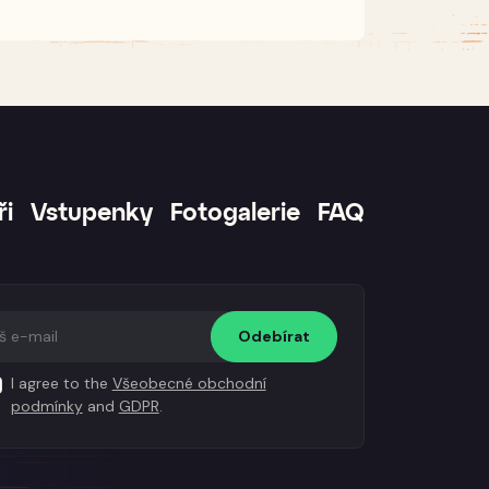
ři
Vstupenky
Fotogalerie
FAQ
Odebírat
I agree to the
Všeobecné obchodní
podmínky
and
GDPR
.