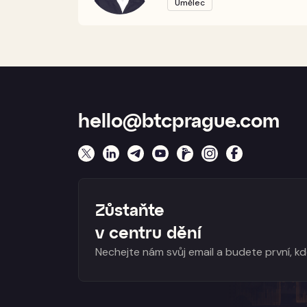
Umělec
hello@btcprague.com
Zůstaňte
v centru dění
Nechejte nám svůj email a budete první, k