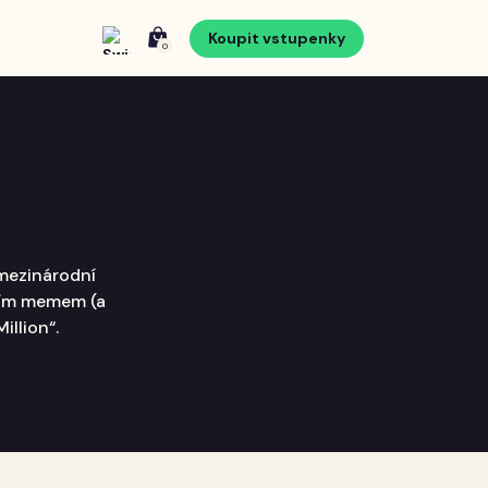
Koupit vstupenky
0
 mezinárodní
rním memem (a
illion“.