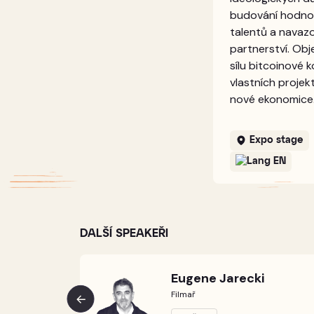
budování hodnot
talentů a navaz
partnerství. Obje
sílu bitcoinové 
vlastních projekt
nové ekonomice
Expo stage
EN
DALŠÍ SPEAKEŘI
Eugene Jarecki
Filmař