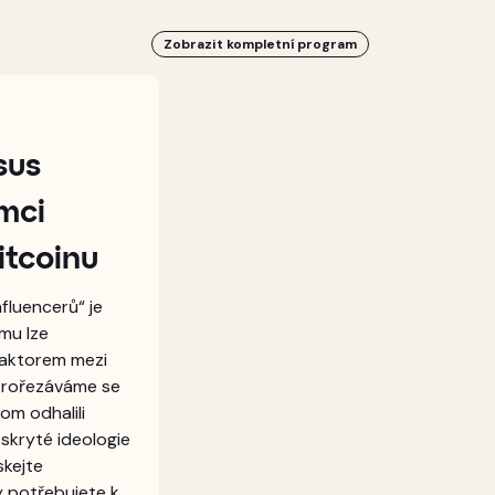
Zobrazit kompletní program
sus
ámci
itcoinu
fluencerů“ je
mu lze
faktorem mezi
rořezáváme se
om odhalili
skryté ideologie
skejte
ý potřebujete k