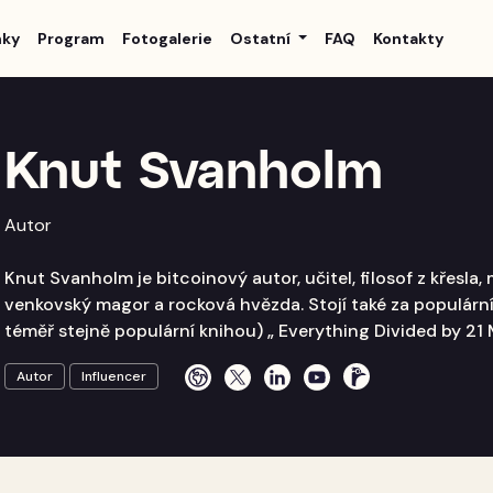
nky
Program
Fotogalerie
Ostatní
FAQ
Kontakty
Knut Svanholm
Autor
Knut Svanholm je bitcoinový autor, učitel, filosof z křesla,
venkovský magor a rocková hvězda. Stojí také za populá
téměř stejně populární knihou) „ Everything Divided by 21 M
Autor
Influencer