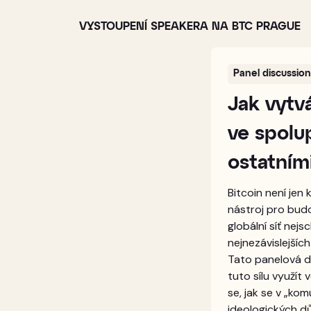
VYSTOUPENÍ SPEAKERA NA BTC PRAGUE
Panel discussion
Jak vytv
ve spolup
ostatními
Bitcoin není jen 
nástroj pro budo
globální síť nejs
nejnezávislejších
Tato panelová d
tuto sílu využít
se, jak se v „ko
ideologických d