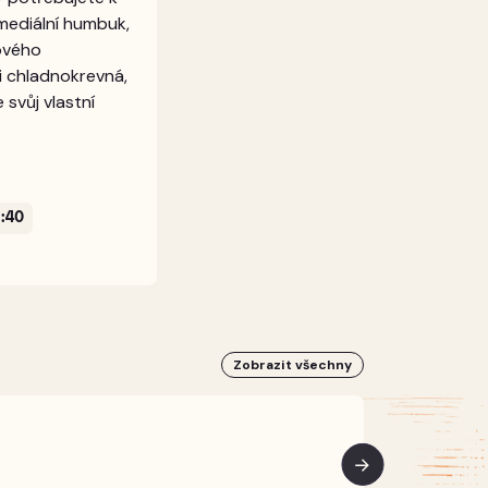
 mediální humbuk,
nového
i chladnokrevná,
svůj vlastní
:40
Zobrazit všechny