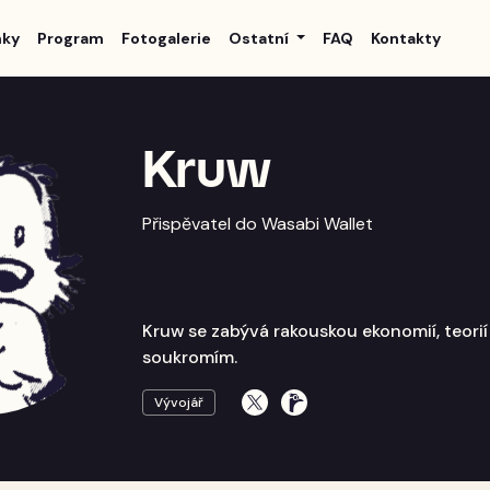
nky
Program
Fotogalerie
Ostatní
FAQ
Kontakty
Kruw
Přispěvatel do Wasabi Wallet
Kruw se zabývá rakouskou ekonomií, teori
soukromím.
Vývojář