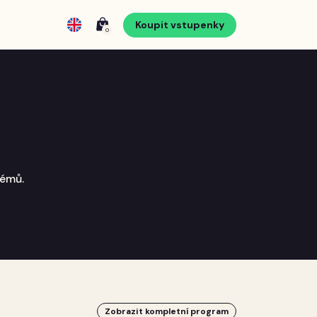
Koupit vstupenky
0
témů.
Zobrazit kompletní program