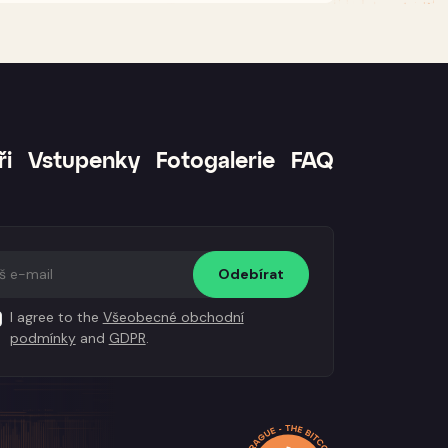
ři
Vstupenky
Fotogalerie
FAQ
Odebírat
I agree to the
Všeobecné obchodní
podmínky
and
GDPR
.