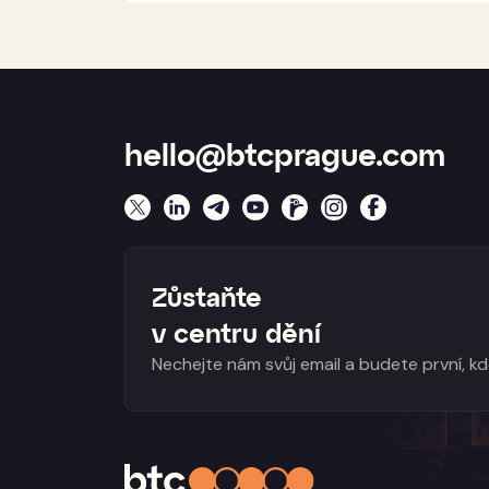
hello@btcprague.com
Zůstaňte
v centru dění
Nechejte nám svůj email a budete první, k