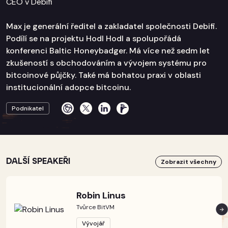
CEO v Debifi
Max je generální ředitel a zakladatel společnosti Debifi.
Podílí se na projektu Hodl Hodl a spolupořádá
konferenci Baltic Honeybadger. Má více než sedm let
zkušeností s obchodováním a vývojem systému pro
bitcoinové půjčky. Také má bohatou praxi v oblasti
institucionální adopce bitcoinu.
Podnikatel
DALŠÍ SPEAKEŘI
Zobrazit všechny
Robin Linus
Tvůrce BitVM
Vývojář