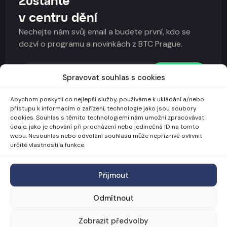
Zůstaňte
v centru dění
Nechejte nám svůj email a budete první, kdo se
dozví o programu a novinkách z BTC Prague.
Odebírat
Spravovat souhlas s cookies
I agree to the
Všeobecné obchodní podmínky
and
Abychom poskytli co nejlepší služby, používáme k ukládání a/nebo
GDPR
.
přístupu k informacím o zařízení, technologie jako jsou soubory
cookies. Souhlas s těmito technologiemi nám umožní zpracovávat
údaje, jako je chování při procházení nebo jedinečná ID na tomto
webu. Nesouhlas nebo odvolání souhlasu může nepříznivě ovlivnit
určité vlastnosti a funkce.
Přijmout
Odmítnout
BTC Prague • Twenty one million s.r.o.
Zobrazit předvolby