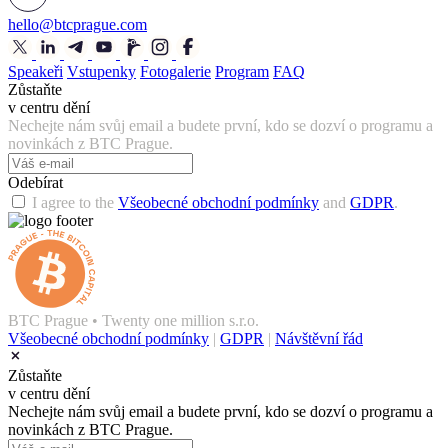
hello@btcprague.com
Speakeři
Vstupenky
Fotogalerie
Program
FAQ
Zůstaňte
v centru dění
Nechejte nám svůj email a budete první, kdo se dozví o programu a
novinkách z BTC Prague.
Odebírat
I agree to the
Všeobecné obchodní podmínky
and
GDPR
.
BTC Prague • Twenty one million s.r.o.
Všeobecné obchodní podmínky
|
GDPR
|
Návštěvní řád
Zůstaňte
v centru dění
Nechejte nám svůj email a budete první, kdo se dozví o programu a
novinkách z BTC Prague.