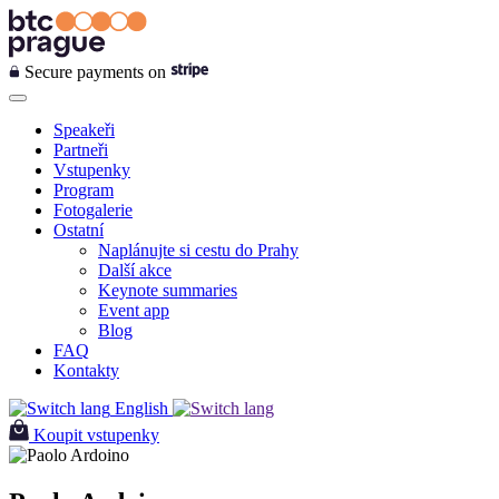
Secure payments on
Speakeři
Partneři
Vstupenky
Program
Fotogalerie
Ostatní
Naplánujte si cestu do Prahy
Další akce
Keynote summaries
Event app
Blog
FAQ
Kontakty
English
Koupit vstupenky