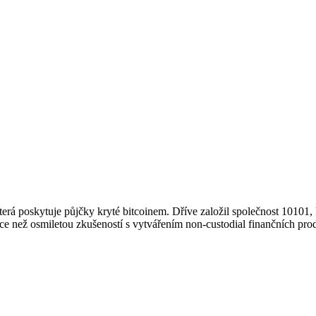
terá poskytuje půjčky kryté bitcoinem. Dříve založil společnost 10101,
e než osmiletou zkušeností s vytvářením non-custodial finančních produ