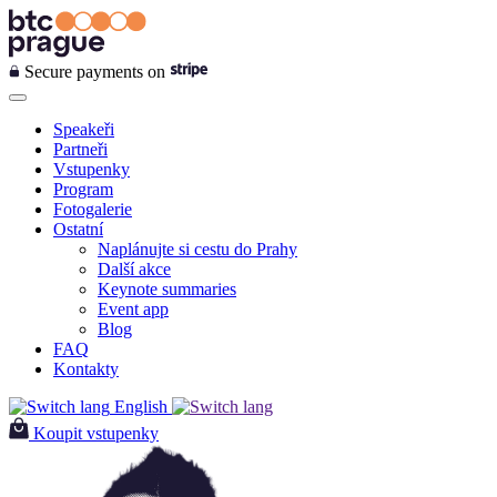
Secure payments on
Speakeři
Partneři
Vstupenky
Program
Fotogalerie
Ostatní
Naplánujte si cestu do Prahy
Další akce
Keynote summaries
Event app
Blog
FAQ
Kontakty
English
Koupit vstupenky