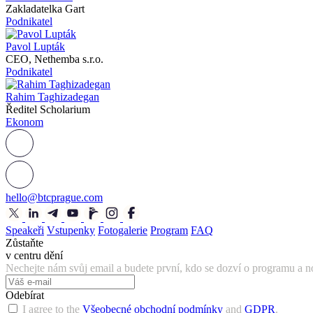
Zakladatelka Gart
Podnikatel
Pavol Lupták
CEO, Nethemba s.r.o.
Podnikatel
Rahim Taghizadegan
Ředitel Scholarium
Ekonom
hello@btcprague.com
Speakeři
Vstupenky
Fotogalerie
Program
FAQ
Zůstaňte
v centru dění
Nechejte nám svůj email a budete první, kdo se dozví o programu a
Odebírat
I agree to the
Všeobecné obchodní podmínky
and
GDPR
.